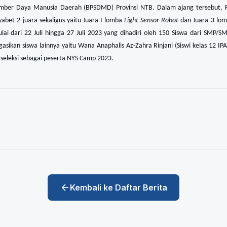
ber Daya Manusia Daerah (BPSDMD) Provinsi NTB. Dalam ajang tersebut, 
bet 2 juara sekaligus yaitu Juara I lomba
Light Sensor Robot
dan Juara 3 lo
ai dari 22 Juli hingga 27 Juli 2023 yang dihadiri oleh 150 Siswa dari SMP/
ikan siswa lainnya yaitu Wana Anaphalis Az-Zahra Rinjani (Siswi kelas 12 IPA) 
p seleksi sebagai peserta NYS Camp 2023.
arrow_back
Kembali ke Daftar Berita