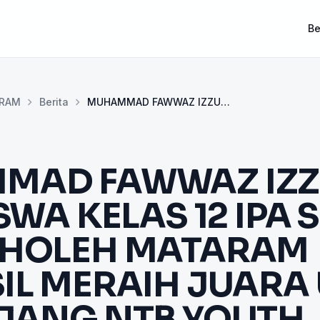
Be
chevron_right
chevron_right
ARAM
Berita
MUHAMMAD FAWWAZ IZZUL HAQ, SIS...
MAD FAWWAZ IZZ
SWA KELAS 12 IPA 
SHOLEH MATARAM
IL MERAIH JUAR
JANG NTB YOUTH