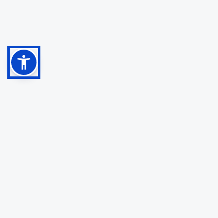
YPIT Ibnu Abbas
Mataram, Lombok
Yayasan Pendidikan Islam Terpadu Ibnu Abbas didirikan
tahun 1997. Berkomitmen mencetak generasi Rabbani