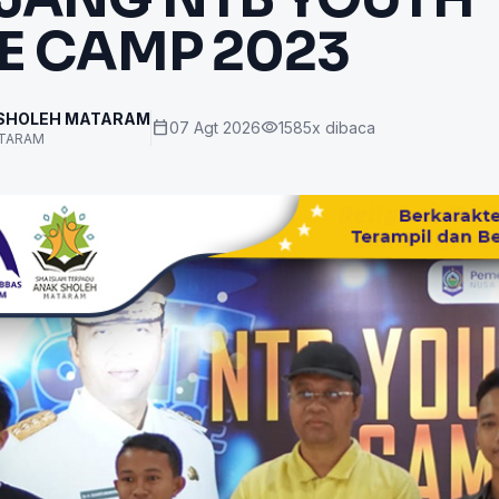
E CAMP 2023
 SHOLEH MATARAM
calendar_today
visibility
07 Agt 2026
1585x dibaca
ATARAM