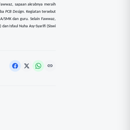
Fawwaz, sapaan akrabnya meraih
mba
PCB Design
. Kegiatan tersebut
SMA/SMK dan guru. Selain Fawwaz,
dan Isfaul Nuha Asy-Syarifi (Siswi
link